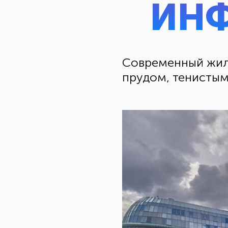
ИНФ
Современный жило
прудом, тенисты