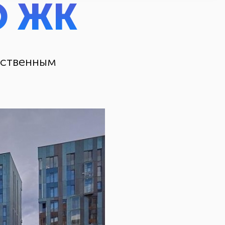
О ЖК
сственным