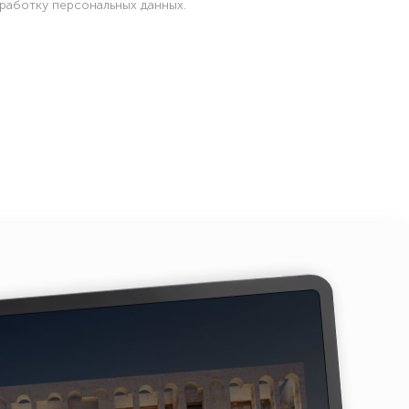
бработку
персональных данных
.